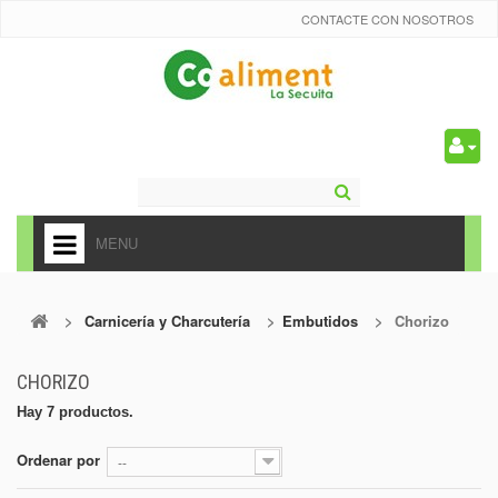
CONTACTE CON NOSOTROS
0
MENU
HOME
>
Carnicería y Charcutería
>
Embutidos
>
Chorizo
+
ALIMENTACIÓN
+
FRUTAS Y VEDURAS
CHORIZO
Hay 7 productos.
+
REFRESCOS
+
Ordenar por
--
CARNICERÍA Y CHARCUTERÍA