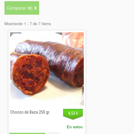
+
BEBIDAS
Comparar (
0
)
+
CONGELADOS
Mostrando 1 - 7 de 7 items
+
BODEGA
+
DROGUERÍA
+
PANADERÍA
Chorizo de Baza 250 gr.
4,53 €
En estoc