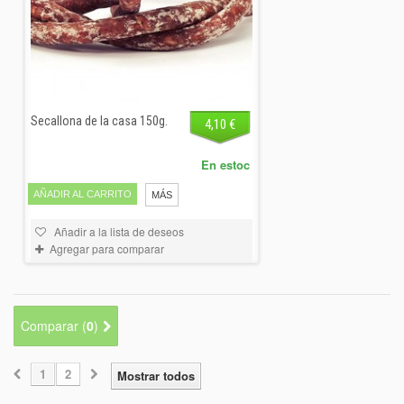
Secallona de la casa 150g.
4,10 €
En estoc
AÑADIR AL CARRITO
MÁS
Añadir a la lista de deseos
Agregar para comparar
Comparar (
0
)
1
2
Mostrar todos