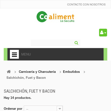
CONTACTE CON NOSOTROS
0
MENU
HOME
>
Carnicería y Charcutería
>
Embutidos
>
+
ALIMENTACIÓN
Salchichón, Fuet y Bacon
+
FRUTAS Y VEDURAS
SALCHICHÓN, FUET Y BACON
+
REFRESCOS
Hay 14 productos.
+
CARNICERÍA Y CHARCUTERÍA
Ordenar por
--