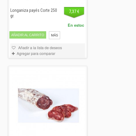
Longaniza payés Corte 250
7,37 €
gr.
En estoc
AÑADIR AL CARRITO
MÁS
Añadir a la lista de deseos
Agregar para comparar