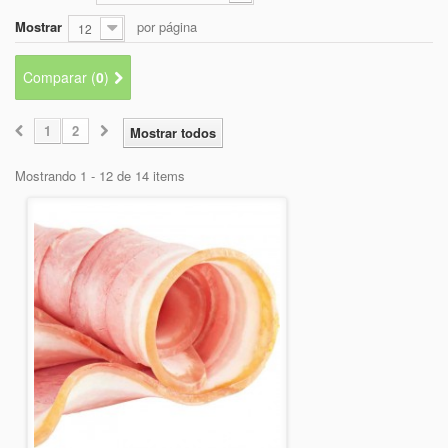
+
BEBIDAS
Mostrar
por página
12
+
CONGELADOS
Comparar (
0
)
+
BODEGA
+
DROGUERÍA
1
2
Mostrar todos
+
PANADERÍA
Mostrando 1 - 12 de 14 items