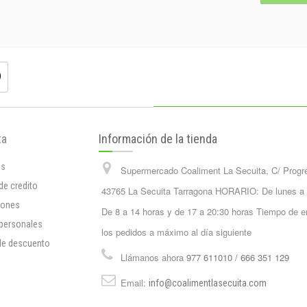
ta
Información de la tienda
os
Supermercado Coaliment La Secuita, C/ Progr
de credito
43765 La Secuita Tarragona HORARIO: De lunes a
iones
De 8 a 14 horas y de 17 a 20:30 horas Tiempo de e
 personales
los pedidos a máximo al día siguiente
de descuento
Llámanos ahora
977 611010 / 666 351 129
Email:
info@coalimentlasecuita.com