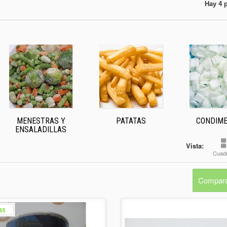
Hay 4 
MENESTRAS Y
PATATAS
CONDIM
ENSALADILLAS
Vista:
Cuadr
Compara
as