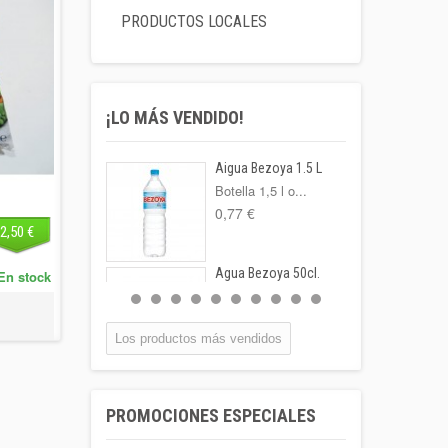
PRODUCTOS LOCALES
¡LO MÁS VENDIDO!
Aigua Bezoya 1.5 L
Botella 1,5 l o...
0,77 €
2,50 €
Agua Bezoya 50cl.
En stock
FORMATO:
BOTELLA...
0,55 €
Los productos más vendidos
Coca-cola Lata
33cl
PROMOCIONES ESPECIALES
Lata 33cl
1,00 €