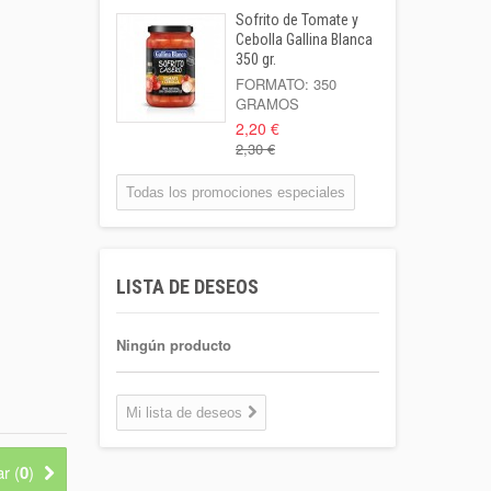
Sofrito de Tomate y
Leche Coaliment
Cebolla Gallina Blanca
Semidesnatada
350 gr.
Botella 1l o...
FORMATO: 350
GRAMOS
1,02 €
2,20 €
2,30 €
Patata Kenebeck 1
Kilo
Todas los promociones especiales
Formato: 1 Kilo
1,95 €
Aigua Coaliment 8
LISTA DE DESEOS
L
Garrafa 8l.
1,30 €
Ningún producto
Coca-cola Light
Lata 33cl
Mi lista de deseos
Lata 33cl
0,75 €
r (
0
)