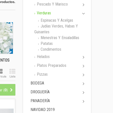
productos.
Pescado Y Marisco
Verduras
Espinacas Y Acelgas
Judías Verdes, Habas Y
Guisantes
Menestras Y Ensaladillas
Patatas
Condimentos
Helados
ENTOS
Platos Preparados
Pizzas
ícula
Lista
BODEGA
r (
0
)
DROGUERÍA
PANADERÍA
NAVIDAD 2019