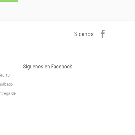
Plátano de
canarias 500 gr.
Formato 0,5
kgrs...
1,50 €
Síganos
Agua Mineral
Natural Bezoya 5
Litros
FORMATO:
GARRAFA...
2,65 €
Síguenos en Facebook
Patata Monalisa 1
és, 13
Kilo
Formato 1 kgrs
 sábado
1,02 €
ntrega de