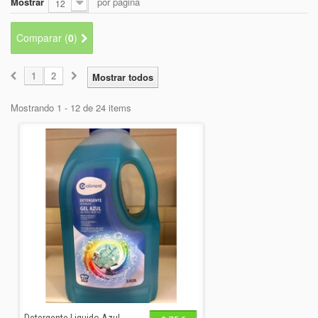
Mostrar
por página
+
12
BEBIDAS
+
CONGELADOS
Comparar (
0
)
+
BODEGA
1
2
Mostrar todos
+
DROGUERÍA
Mostrando 1 - 12 de 24 items
+
PANADERÍA