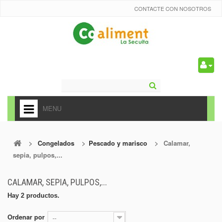
CONTACTE CON NOSOTROS
0
MENU
HOME
>
Congelados
>
Pescado y marisco
>
Calamar,
+
ALIMENTACIÓN
sepia, pulpos,...
+
FRUTAS Y VEDURAS
CALAMAR, SEPIA, PULPOS,...
+
REFRESCOS
Hay 2 productos.
+
CARNICERÍA Y CHARCUTERÍA
Ordenar por
--