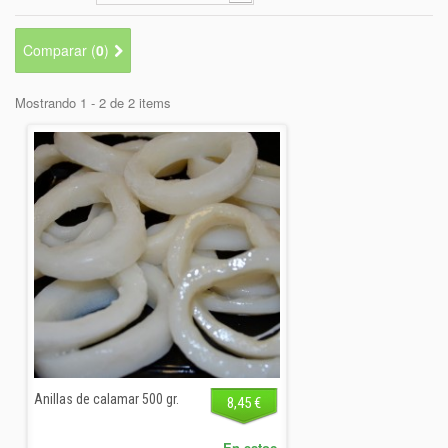
+
BEBIDAS
+
CONGELADOS
Comparar (
0
)
+
BODEGA
Mostrando 1 - 2 de 2 items
+
DROGUERÍA
+
PANADERÍA
Anillas de calamar 500 gr.
8,45 €
En estoc