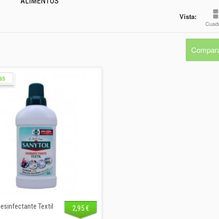
ALIMENTOS
Vista:
Cuadr
Compara
as
esinfectante Textil
2,95 €