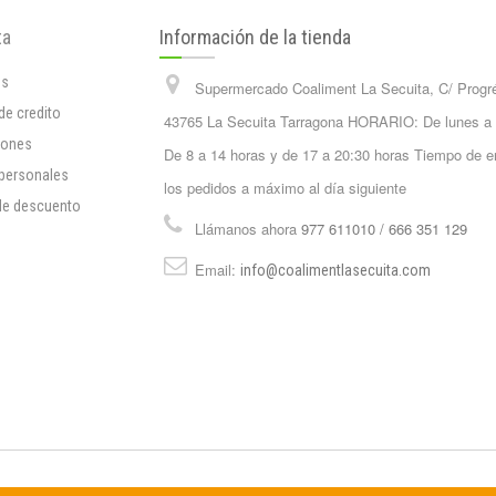
ta
Información de la tienda
os
Supermercado Coaliment La Secuita, C/ Progr
de credito
43765 La Secuita Tarragona HORARIO: De lunes a
iones
De 8 a 14 horas y de 17 a 20:30 horas Tiempo de e
 personales
los pedidos a máximo al día siguiente
de descuento
Llámanos ahora
977 611010 / 666 351 129
Email:
info@coalimentlasecuita.com