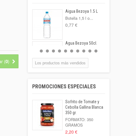
Aigua Bezoya 1.5 L
Botella 1,5 l o...
0,77 €
Agua Bezoya 50cl.
FORMATO:
BOTELLA...
r (
0
)
0,55 €
Los productos más vendidos
Coca-cola Lata
33cl
PROMOCIONES ESPECIALES
Lata 33cl
1,00 €
Sofrito de Tomate y
Leche Coaliment
Cebolla Gallina Blanca
Semidesnatada
350 gr.
Botella 1l o...
FORMATO: 350
GRAMOS
1,02 €
2,20 €