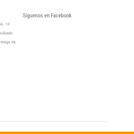
Litros
FORMATO:
Síguenos en Facebook
GARRAFA...
és, 13
2,65 €
Patata Monalisa 1
 sábado
Kilo
ntrega de
Formato 1 kgrs
1,02 €