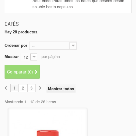
Aquí encontrarás todos los cafés que desees desde
+
BEBIDAS
soluble hasta capsulas
+
CONGELADOS
CAFÉS
+
BODEGA
Hay 28 productos.
+
DROGUERÍA
Ordenar por
--
+
PANADERÍA
Mostrar
por página
12
Comparar (
0
)
1
2
3
Mostrar todos
Mostrando 1 - 12 de 28 items