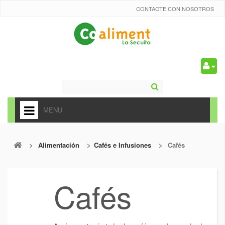
CONTACTE CON NOSOTROS
0
MENU
HOME
>
Alimentación
>
Cafés e Infusiones
>
Cafés
+
ALIMENTACIÓN
+
FRUTAS Y VEDURAS
Cafés
+
REFRESCOS
+
CARNICERÍA Y CHARCUTERÍA