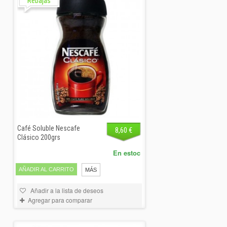
Rebajas
Café Soluble Nescafe
8,60 €
Clásico 200grs
En estoc
AÑADIR AL CARRITO
MÁS
Añadir a la lista de deseos
Agregar para comparar