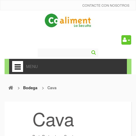
CONTACTE CON NOSOTROS
0
MENU
HOME
>
Bodega
>
Cava
+
ALIMENTACIÓN
+
FRUTAS Y VEDURAS
Cava
+
REFRESCOS
+
CARNICERÍA Y CHARCUTERÍA