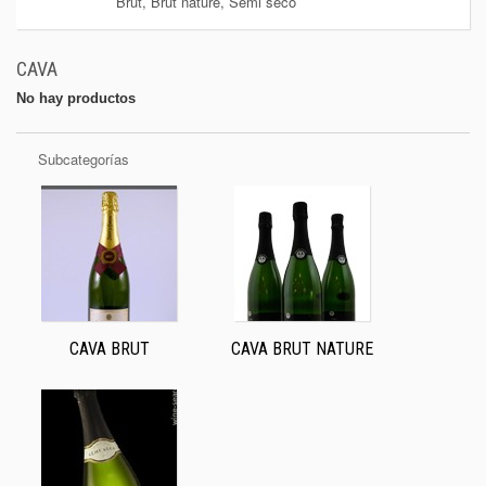
Brut, Brut nature, Semi seco
+
BEBIDAS
+
CONGELADOS
CAVA
+
BODEGA
No hay productos
+
DROGUERÍA
Subcategorías
+
PANADERÍA
CAVA BRUT
CAVA BRUT NATURE