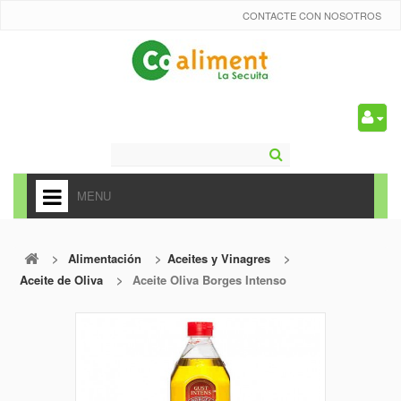
CONTACTE CON NOSOTROS
0
MENU
HOME
>
Alimentación
>
Aceites y Vinagres
>
+
ALIMENTACIÓN
Aceite de Oliva
>
Aceite Oliva Borges Intenso
+
FRUTAS Y VEDURAS
+
REFRESCOS
+
CARNICERÍA Y CHARCUTERÍA