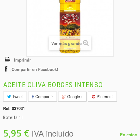
+
BEBIDAS
+
CONGELADOS
+
BODEGA
+
DROGUERÍA
Ver más grande
+
PANADERÍA
Imprimir
¡Compartir en Facebook!
ACEITE OLIVA BORGES INTENSO
Tweet
Compartir
Google+
Pinterest
Ref.
037031
Botella 1l
5,95 €
IVA incluído
En estoc