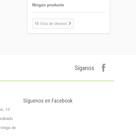
1,30 €
Ningún producto
Coca-cola Light
Lata 33cl
Mi lista de deseos
Lata 33cl
0,75 €
Plátano de
canarias 500 gr.
Formato 0,5
kgrs...
Síganos
1,50 €
Agua Mineral
Natural Bezoya 5
Litros
FORMATO:
Síguenos en Facebook
GARRAFA...
és, 13
2,65 €
Patata Monalisa 1
 sábado
Kilo
ntrega de
Formato 1 kgrs
1,02 €