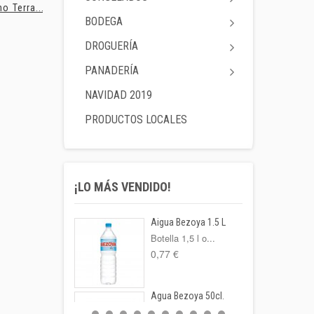
no Terra...
Pan de molde...
Bolsas...
BODEGA
DROGUERÍA
PANADERÍA
NAVIDAD 2019
PRODUCTOS LOCALES
¡LO MÁS VENDIDO!
Aigua Bezoya 1.5 L
Botella 1,5 l o...
0,77 €
Agua Bezoya 50cl.
FORMATO: