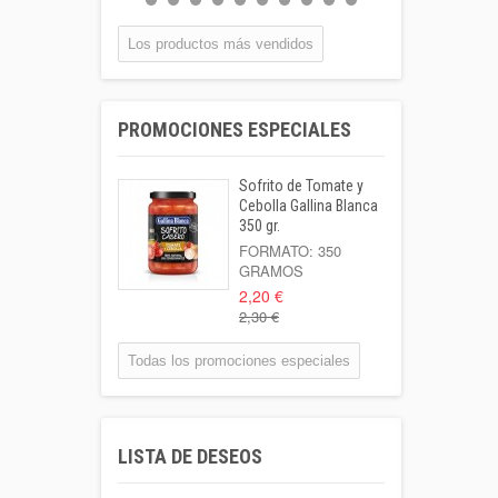
BOTELLA...
0,55 €
Los productos más vendidos
Coca-cola Lata
33cl
PROMOCIONES ESPECIALES
Lata 33cl
1,00 €
Sofrito de Tomate y
Leche Coaliment
Cebolla Gallina Blanca
Semidesnatada
350 gr.
Botella 1l o...
FORMATO: 350
GRAMOS
1,02 €
2,20 €
2,30 €
Patata Kenebeck 1
Kilo
Todas los promociones especiales
Formato: 1 Kilo
1,95 €
Aigua Coaliment 8
LISTA DE DESEOS
L
Garrafa 8l.