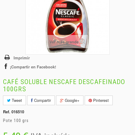
+
BEBIDAS
+
CONGELADOS
+
BODEGA
+
DROGUERÍA
Ver más grande
+
PANADERÍA
Imprimir
¡Compartir en Facebook!
CAFÉ SOLUBLE NESCAFE DESCAFEINADO
100GRS
Tweet
Compartir
Google+
Pinterest
Ref.
016510
Pote 100 grs