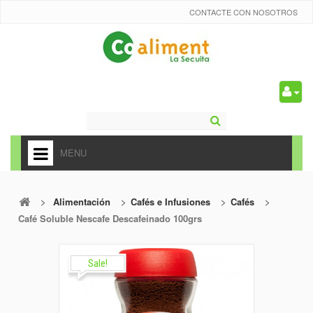
CONTACTE CON NOSOTROS
0
MENU
HOME
>
Alimentación
>
Cafés e Infusiones
>
Cafés
>
+
ALIMENTACIÓN
Café Soluble Nescafe Descafeinado 100grs
+
FRUTAS Y VEDURAS
+
Sale!
REFRESCOS
+
CARNICERÍA Y CHARCUTERÍA