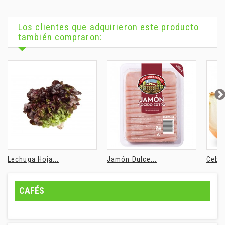
Los clientes que adquirieron este producto
también compraron:
Lechuga Hoja...
Jamón Dulce...
Cebol
CAFÉS