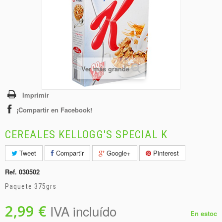
+
BEBIDAS
+
CONGELADOS
+
BODEGA
+
DROGUERÍA
Ver más grande
+
PANADERÍA
Imprimir
¡Compartir en Facebook!
CEREALES KELLOGG'S SPECIAL K
Tweet
Compartir
Google+
Pinterest
Ref.
030502
Paquete 375grs
2,99 €
IVA incluído
En estoc