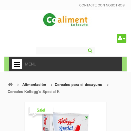
CONTACTE CON NOSOTROS
0
MENU
HOME
>
Alimentación
>
Cereales para el desayuno
>
+
ALIMENTACIÓN
Cereales Kellogg's Special K
+
FRUTAS Y VEDURAS
+
Sale!
REFRESCOS
+
CARNICERÍA Y CHARCUTERÍA