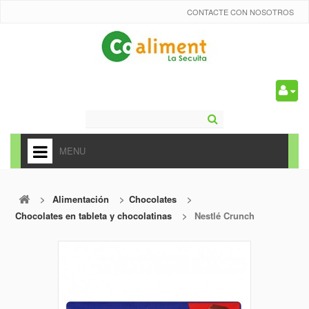
CONTACTE CON NOSOTROS
0
MENU
HOME
>
Alimentación
>
Chocolates
>
+
ALIMENTACIÓN
Chocolates en tableta y chocolatinas
>
Nestlé Crunch
+
FRUTAS Y VEDURAS
+
REFRESCOS
+
CARNICERÍA Y CHARCUTERÍA