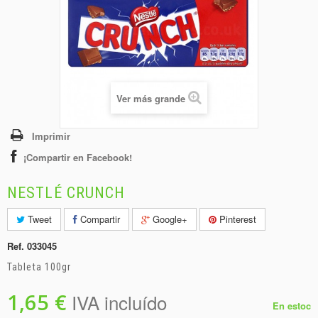
+
BEBIDAS
+
CONGELADOS
+
BODEGA
+
DROGUERÍA
Ver más grande
+
PANADERÍA
Imprimir
¡Compartir en Facebook!
NESTLÉ CRUNCH
Tweet
Compartir
Google+
Pinterest
Ref.
033045
Tableta 100gr
1,65 €
IVA incluído
En estoc