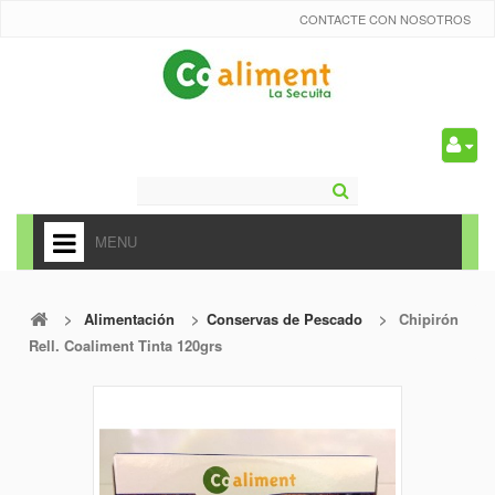
CONTACTE CON NOSOTROS
0
MENU
HOME
>
Alimentación
>
Conservas de Pescado
>
Chipirón
+
ALIMENTACIÓN
Rell. Coaliment Tinta 120grs
+
FRUTAS Y VEDURAS
+
REFRESCOS
+
CARNICERÍA Y CHARCUTERÍA