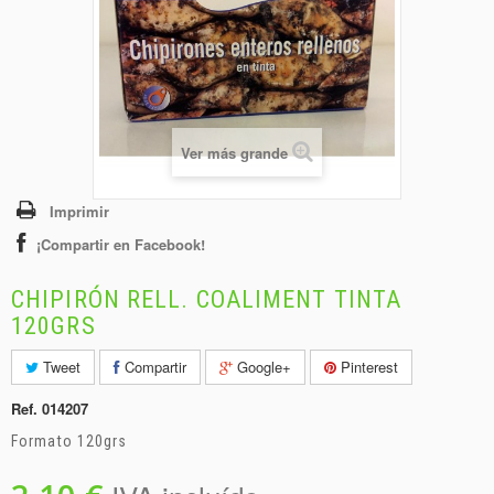
+
BEBIDAS
+
CONGELADOS
+
BODEGA
+
DROGUERÍA
Ver más grande
+
PANADERÍA
Imprimir
¡Compartir en Facebook!
CHIPIRÓN RELL. COALIMENT TINTA
120GRS
Tweet
Compartir
Google+
Pinterest
Ref.
014207
Formato 120grs