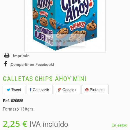
+
BEBIDAS
+
CONGELADOS
+
BODEGA
+
DROGUERÍA
Ver más grande
+
PANADERÍA
Imprimir
¡Compartir en Facebook!
GALLETAS CHIPS AHOY MINI
Tweet
Compartir
Google+
Pinterest
Ref.
020585
Formato 160grs
2,25 €
IVA incluído
En estoc