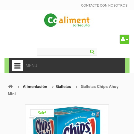
CONTACTE CON NOSOTROS
0
MENU
HOME
>
Alimentación
>
Galletas
>
Galletas Chips Ahoy
+
ALIMENTACIÓN
Mini
+
FRUTAS Y VEDURAS
+
Sale!
REFRESCOS
+
CARNICERÍA Y CHARCUTERÍA