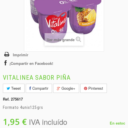
+
BEBIDAS
+
CONGELADOS
+
BODEGA
+
DROGUERÍA
Ver más grande
+
PANADERÍA
Imprimir
¡Compartir en Facebook!
VITALINEA SABOR PIÑA
Tweet
Compartir
Google+
Pinterest
Ref.
275617
Formato 4unix125grs
1,95 €
IVA incluído
En estoc