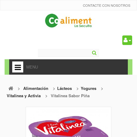
CONTACTE CON NOSOTROS
0
MENU
HOME
>
Alimentación
>
Lácteos
>
Yogures
>
+
ALIMENTACIÓN
Vitalinea y Activia
>
Vitalinea Sabor Piña
+
FRUTAS Y VEDURAS
+
REFRESCOS
+
CARNICERÍA Y CHARCUTERÍA