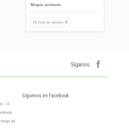
1,30 €
Ningún producto
Coca-cola Light
Lata 33cl
Mi lista de deseos
Lata 33cl
0,75 €
Plátano de
canarias 500 gr.
Formato 0,5
kgrs...
Síganos
1,50 €
Agua Mineral
Natural Bezoya 5
Litros
FORMATO:
Síguenos en Facebook
GARRAFA...
és, 13
2,65 €
Patata Monalisa 1
 sábado
Kilo
ntrega de
Formato 1 kgrs
1,02 €