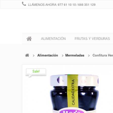
LLÁMENOS AHORA:
977 61 10 10 / 666 351 129
0
ALIMENTACIÓN
FRUTAS Y VERDURAS
>
Alimentación
>
Mermeladas
>
Confitura He
Sale!