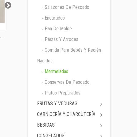
Salazones De Pescado
Encurtidos
Pan De Molde
..
Confitura Hero...
Confitura Hero...
Confitura 
Pastas Y Arroces
Comida Para Bebés Y Recién
Nacidos
Mermeladas
Conservas De Pescado
Platos Preparados
FRUTAS Y VEDURAS
CARNICERÍA Y CHARCUTERÍA
BEBIDAS
CONGELADOS