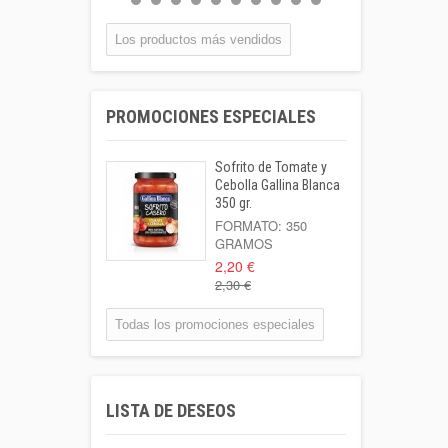
BOTELLA...
0,55 €
Los productos más vendidos
Coca-cola Lata
33cl
PROMOCIONES ESPECIALES
Lata 33cl
1,00 €
Sofrito de Tomate y
Leche Coaliment
Cebolla Gallina Blanca
Semidesnatada
350 gr.
Botella 1l o...
FORMATO: 350
GRAMOS
1,02 €
2,20 €
2,30 €
Patata Kenebeck 1
Kilo
Todas los promociones especiales
Formato: 1 Kilo
1,95 €
Aigua Coaliment 8
LISTA DE DESEOS
L
Garrafa 8l.