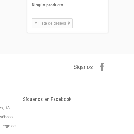
1,30 €
Ningún producto
Coca-cola Light
Lata 33cl
Mi lista de deseos
Lata 33cl
0,75 €
Plátano de
canarias 500 gr.
Formato 0,5
kgrs...
Síganos
1,50 €
Agua Mineral
Natural Bezoya 5
Litros
FORMATO:
Síguenos en Facebook
GARRAFA...
és, 13
2,65 €
Patata Monalisa 1
 sábado
Kilo
ntrega de
Formato 1 kgrs
1,02 €