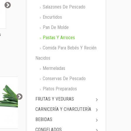
Salazones De Pescado
Encurtidos
Pan De Molde
s
Pasta Gallo
Pasta Gallo Tallarin
Pasta Gal
Pastas Y Arroces
Spaguetti...
n. 0
Comida Para Bebés Y Recién
Nacidos
Mermeladas
Conservas De Pescado
Platos Preparados
FRUTAS Y VEDURAS
CARNICERÍA Y CHARCUTERÍA
BEBIDAS
CONGELADOS