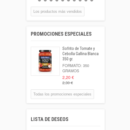
BOTELLA...
0,55 €
Los productos más vendidos
Coca-cola Lata
33cl
PROMOCIONES ESPECIALES
Lata 33cl
1,00 €
Sofrito de Tomate y
Leche Coaliment
Cebolla Gallina Blanca
Semidesnatada
350 gr.
Botella 1l o...
FORMATO: 350
GRAMOS
1,02 €
2,20 €
2,30 €
Patata Kenebeck 1
Kilo
Todas los promociones especiales
Formato: 1 Kilo
1,95 €
Aigua Coaliment 8
LISTA DE DESEOS
L
Garrafa 8l.