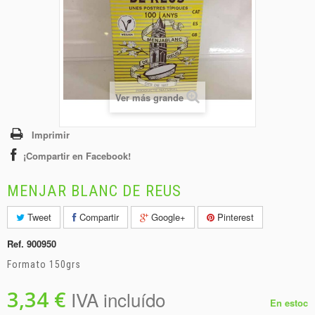
+
BEBIDAS
+
CONGELADOS
+
BODEGA
+
DROGUERÍA
Ver más grande
+
PANADERÍA
Imprimir
¡Compartir en Facebook!
MENJAR BLANC DE REUS
Tweet
Compartir
Google+
Pinterest
Ref.
900950
Formato 150grs
3,34 €
IVA incluído
En estoc