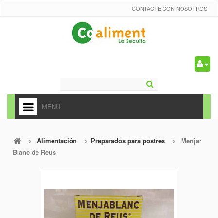
CONTACTE CON NOSOTROS
0
MENU
HOME
>
Alimentación
>
Preparados para postres
>
Menjar
+
ALIMENTACIÓN
Blanc de Reus
+
FRUTAS Y VEDURAS
+
REFRESCOS
+
CARNICERÍA Y CHARCUTERÍA