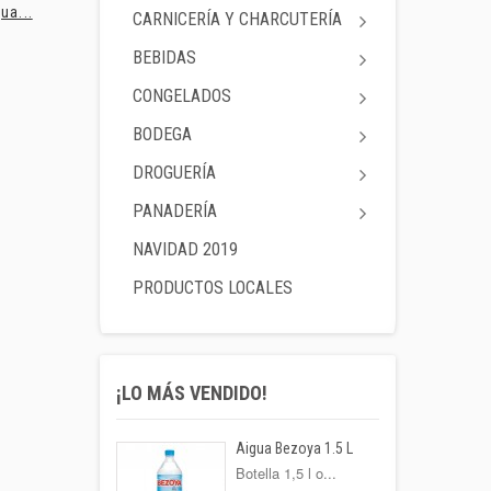
ua...
Hamburguesas...
Fregona...
CARNICERÍA Y CHARCUTERÍA
BEBIDAS
CONGELADOS
BODEGA
DROGUERÍA
PANADERÍA
NAVIDAD 2019
PRODUCTOS LOCALES
¡LO MÁS VENDIDO!
Aigua Bezoya 1.5 L
Botella 1,5 l o...