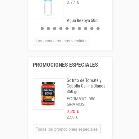
0,77 €
Agua Bezoya 50cl.
FORMATO:
BOTELLA...
0,55 €
Los productos más vendidos
Coca-cola Lata
33cl
PROMOCIONES ESPECIALES
Lata 33cl
1,00 €
Sofrito de Tomate y
Leche Coaliment
Cebolla Gallina Blanca
Semidesnatada
350 gr.
Botella 1l o...
FORMATO: 350
GRAMOS
1,02 €
2,20 €
2,30 €
Patata Kenebeck 1
Kilo
Todas los promociones especiales
Formato: 1 Kilo
1,95 €