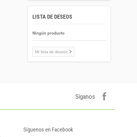
Aigua Coaliment 8
LISTA DE DESEOS
L
Garrafa 8l.
1,30 €
Ningún producto
Coca-cola Light
Lata 33cl
Mi lista de deseos
Lata 33cl
0,75 €
Plátano de
canarias 500 gr.
Formato 0,5
kgrs...
Síganos
1,50 €
Agua Mineral
Natural Bezoya 5
Litros
FORMATO:
Síguenos en Facebook
GARRAFA...