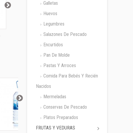
Galletas
Huevos
Legumbres
Salazones De Pescado
a
Mostaza Maille
Mostaza Maille...
Mostaza 
Antigua
Bocabajo
Encurtidos
Pan De Molde
Pastas Y Arroces
Comida Para Bebés Y Recién
Nacidos
Mermeladas
Conservas De Pescado
Platos Preparados
FRUTAS Y VEDURAS