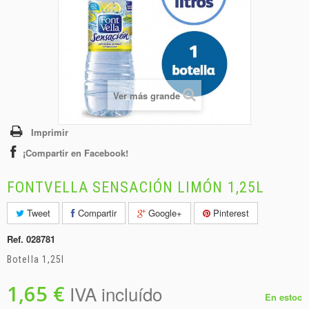
+
BEBIDAS
+
CONGELADOS
+
BODEGA
+
DROGUERÍA
Ver más grande
+
PANADERÍA
Imprimir
¡Compartir en Facebook!
FONTVELLA SENSACIÓN LIMÓN 1,25L
Tweet
Compartir
Google+
Pinterest
Ref.
028781
Botella 1,25l
1,65 €
IVA incluído
En estoc