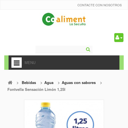
CONTACTE CON NOSOTROS
0
MENU
HOME
>
Bebidas
>
Agua
>
Aguas con sabores
>
+
ALIMENTACIÓN
Fontvella Sensación Limón 1,25l
+
FRUTAS Y VEDURAS
+
REFRESCOS
+
CARNICERÍA Y CHARCUTERÍA