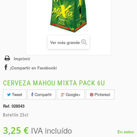
+
BEBIDAS
+
CONGELADOS
+
BODEGA
+
DROGUERÍA
Ver más grande
+
PANADERÍA
Imprimir
¡Compartir en Facebook!
CERVEZA MAHOU MIXTA PACK 6U
Tweet
Compartir
Google+
Pinterest
Ref.
028543
Botellín 25cl
3,25 €
IVA incluído
En estoc