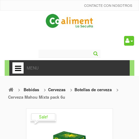
CONTACTE CON NOSOTROS
0
MENU
HOME
>
Bebidas
>
Cervezas
>
Botellas de cerveza
>
+
ALIMENTACIÓN
Cerveza Mahou Mixta pack 6u
+
FRUTAS Y VEDURAS
+
Sale!
REFRESCOS
+
CARNICERÍA Y CHARCUTERÍA