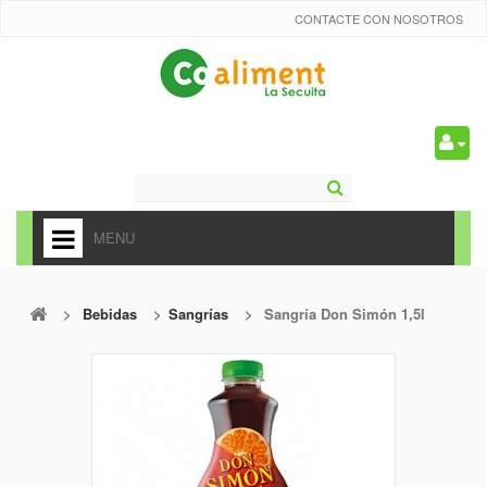
CONTACTE CON NOSOTROS
0
MENU
HOME
>
Bebidas
>
Sangrías
>
Sangría Don Simón 1,5l
+
ALIMENTACIÓN
+
FRUTAS Y VEDURAS
+
REFRESCOS
+
CARNICERÍA Y CHARCUTERÍA