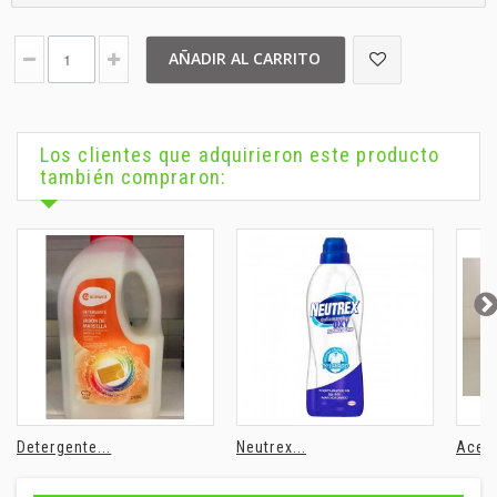
AÑADIR AL CARRITO
Los clientes que adquirieron este producto
también compraron:
Detergente...
Neutrex...
Aceit