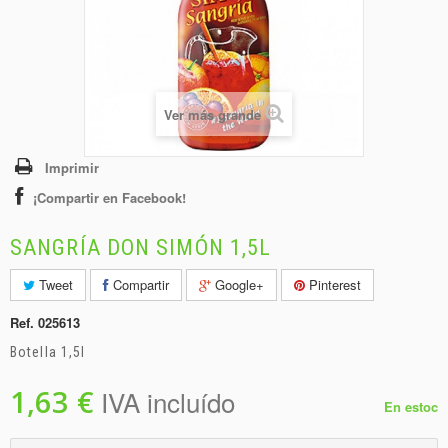
+
BEBIDAS
+
CONGELADOS
+
BODEGA
Ver más grande
+
DROGUERÍA
+
PANADERÍA
Imprimir
¡Compartir en Facebook!
SANGRÍA DON SIMÓN 1,5L
Tweet
Compartir
Google+
Pinterest
Ref.
025613
Botella 1,5l
1,63 €
IVA incluído
En estoc