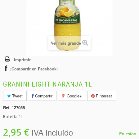
+
BEBIDAS
+
CONGELADOS
+
BODEGA
+
DROGUERÍA
Ver más grande
+
PANADERÍA
Imprimir
¡Compartir en Facebook!
GRANINI LIGHT NARANJA 1L
Tweet
Compartir
Google+
Pinterest
Ref.
127055
Botella 1l
2,95 €
IVA incluído
En estoc