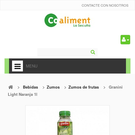
CONTACTE CON NOSOTROS
0
MENU
HOME
>
Bebidas
>
Zumos
>
Zumos de frutas
>
Granini
+
ALIMENTACIÓN
Light Naranja 1l
+
FRUTAS Y VEDURAS
+
REFRESCOS
+
CARNICERÍA Y CHARCUTERÍA