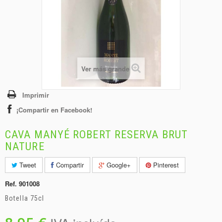
+
BEBIDAS
+
CONGELADOS
+
BODEGA
+
DROGUERÍA
Ver más grande
+
PANADERÍA
Imprimir
¡Compartir en Facebook!
CAVA MANYÉ ROBERT RESERVA BRUT
NATURE
Tweet
Compartir
Google+
Pinterest
Ref.
901008
Botella 75cl