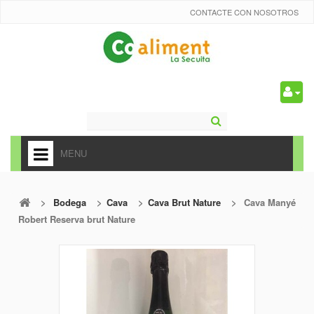
CONTACTE CON NOSOTROS
0
MENU
HOME
>
Bodega
>
Cava
>
Cava Brut Nature
>
Cava Manyé
+
ALIMENTACIÓN
Robert Reserva brut Nature
+
FRUTAS Y VEDURAS
+
REFRESCOS
+
CARNICERÍA Y CHARCUTERÍA