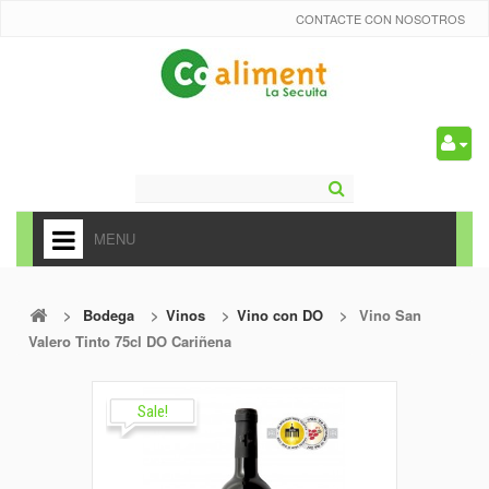
CONTACTE CON NOSOTROS
0
MENU
HOME
>
Bodega
>
Vinos
>
Vino con DO
>
Vino San
+
ALIMENTACIÓN
Valero Tinto 75cl DO Cariñena
+
FRUTAS Y VEDURAS
+
Sale!
REFRESCOS
+
CARNICERÍA Y CHARCUTERÍA