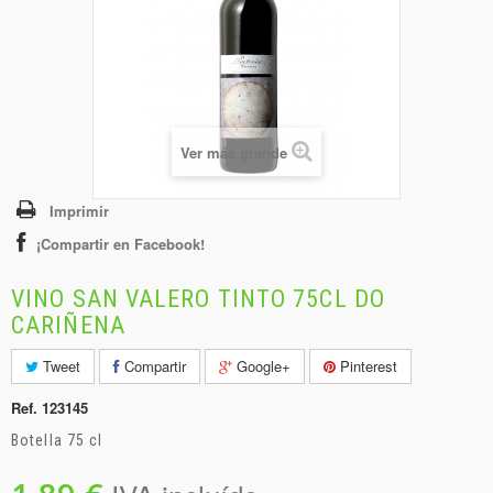
+
BEBIDAS
+
CONGELADOS
+
BODEGA
+
DROGUERÍA
Ver más grande
+
PANADERÍA
Imprimir
¡Compartir en Facebook!
VINO SAN VALERO TINTO 75CL DO
CARIÑENA
Tweet
Compartir
Google+
Pinterest
Ref.
123145
Botella 75 cl