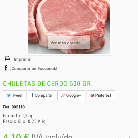
+
BEBIDAS
+
CONGELADOS
+
BODEGA
+
DROGUERÍA
Ver más grande
+
PANADERÍA
Imprimir
¡Compartir en Facebook!
CHULETAS DE CERDO 500 GR.
Tweet
Compartir
Google+
Pinterest
Ref.
902110
Formato 0,5kg
Precio Kilo: 8.20 Kilo
4,10 €
IVA incluído