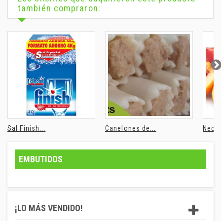
también compraron:
Sal Finish...
Canelones de...
Necta
EMBUTIDOS
¡LO MÁS VENDIDO!