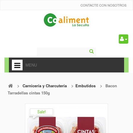
CONTACTE CON NOSOTROS
0
MENU
HOME
>
Carnicería y Charcutería
>
Embutidos
>
Bacon
+
ALIMENTACIÓN
Tarradellas cintas 150g
+
FRUTAS Y VEDURAS
+
Sale!
REFRESCOS
+
CARNICERÍA Y CHARCUTERÍA