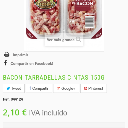
+
BEBIDAS
+
CONGELADOS
+
BODEGA
+
DROGUERÍA
Ver más grande
+
PANADERÍA
Imprimir
¡Compartir en Facebook!
BACON TARRADELLAS CINTAS 150G
Tweet
Compartir
Google+
Pinterest
Ref.
044124
2,10 €
IVA incluído