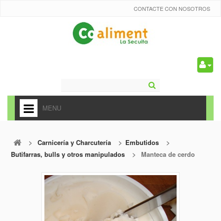
CONTACTE CON NOSOTROS
0
MENU
HOME
>
Carnicería y Charcutería
>
Embutidos
>
+
ALIMENTACIÓN
Butifarras, bulls y otros manipulados
>
Manteca de cerdo
+
FRUTAS Y VEDURAS
+
REFRESCOS
+
CARNICERÍA Y CHARCUTERÍA