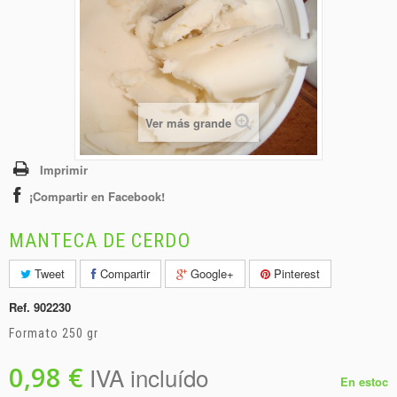
+
BEBIDAS
+
CONGELADOS
+
BODEGA
+
DROGUERÍA
Ver más grande
+
PANADERÍA
Imprimir
¡Compartir en Facebook!
MANTECA DE CERDO
Tweet
Compartir
Google+
Pinterest
Ref.
902230
Formato 250 gr
0,98 €
IVA incluído
En estoc