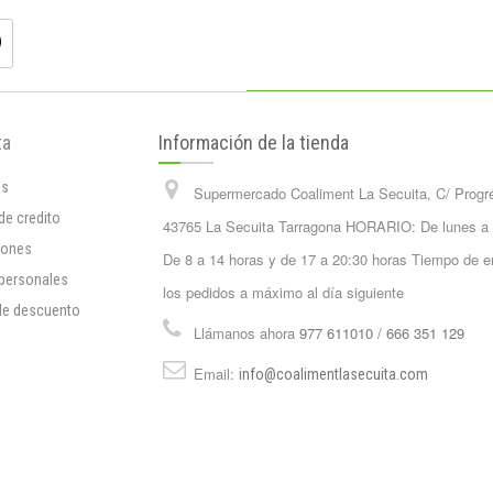
ta
Información de la tienda
os
Supermercado Coaliment La Secuita, C/ Progr
de credito
43765 La Secuita Tarragona HORARIO: De lunes a
iones
De 8 a 14 horas y de 17 a 20:30 horas Tiempo de e
 personales
los pedidos a máximo al día siguiente
de descuento
Llámanos ahora
977 611010 / 666 351 129
Email:
info@coalimentlasecuita.com