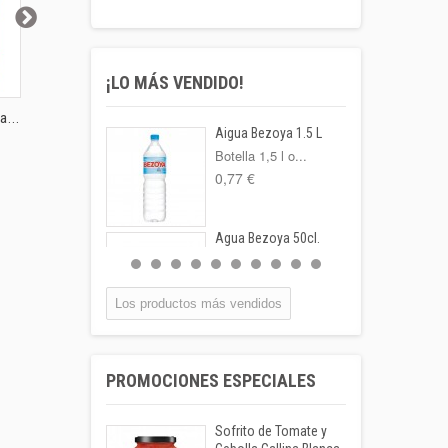
¡LO MÁS VENDIDO!
...
Queso rallado pizza...
Cubiquesos Hochland
Queso rall
Aigua Bezoya 1.5 L
Mix
Botella 1,5 l o...
0,77 €
Agua Bezoya 50cl.
FORMATO:
BOTELLA...
0,55 €
Los productos más vendidos
Coca-cola Lata
33cl
PROMOCIONES ESPECIALES
Lata 33cl
1,00 €
Sofrito de Tomate y