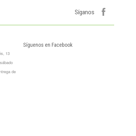
Formato 0,5
kgrs...
Síganos
1,50 €
Agua Mineral
Natural Bezoya 5
Litros
FORMATO:
Síguenos en Facebook
GARRAFA...
és, 13
2,65 €
Patata Monalisa 1
 sábado
Kilo
ntrega de
Formato 1 kgrs
1,02 €