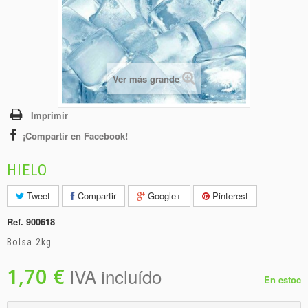
+
BEBIDAS
+
CONGELADOS
+
BODEGA
Ver más grande
+
DROGUERÍA
+
PANADERÍA
Imprimir
¡Compartir en Facebook!
HIELO
Tweet
Compartir
Google+
Pinterest
Ref.
900618
Bolsa 2kg
1,70 €
IVA incluído
En estoc