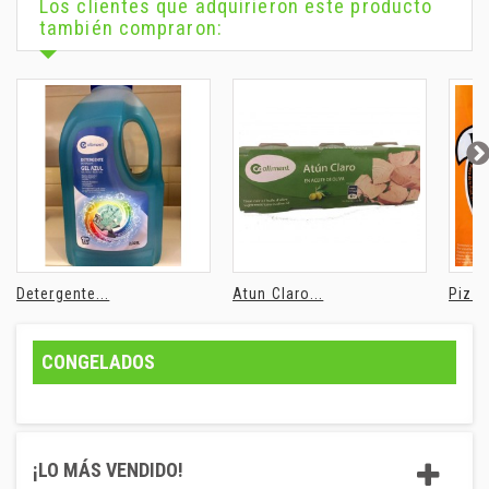
Los clientes que adquirieron este producto
también compraron:
Detergente...
Atun Claro...
Pizza
CONGELADOS
¡LO MÁS VENDIDO!