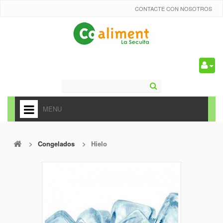
CONTACTE CON NOSOTROS
0
MENU
HOME
>
Congelados
>
Hielo
+
ALIMENTACIÓN
+
FRUTAS Y VEDURAS
+
REFRESCOS
+
CARNICERÍA Y CHARCUTERÍA