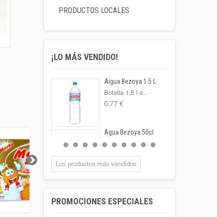
PRODUCTOS LOCALES
¡LO MÁS VENDIDO!
Aigua Bezoya 1.5 L
Botella 1,5 l o...
0,77 €
Agua Bezoya 50cl.
FORMATO:
BOTELLA...
0,55 €
Los productos más vendidos
Coca-cola Lata
33cl
PROMOCIONES ESPECIALES
Lata 33cl
1,00 €