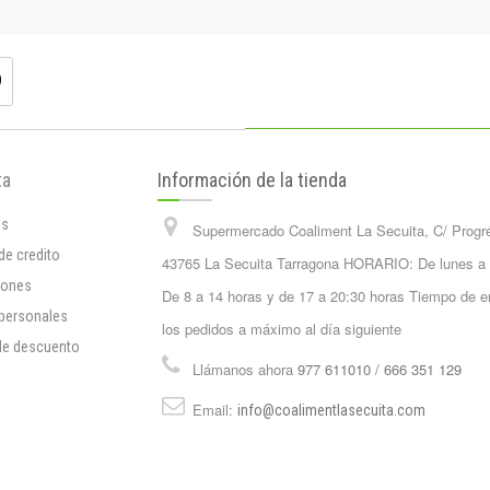
ta
Información de la tienda
os
Supermercado Coaliment La Secuita, C/ Progr
de credito
43765 La Secuita Tarragona HORARIO: De lunes a
iones
De 8 a 14 horas y de 17 a 20:30 horas Tiempo de e
 personales
los pedidos a máximo al día siguiente
de descuento
Llámanos ahora
977 611010 / 666 351 129
Email:
info@coalimentlasecuita.com