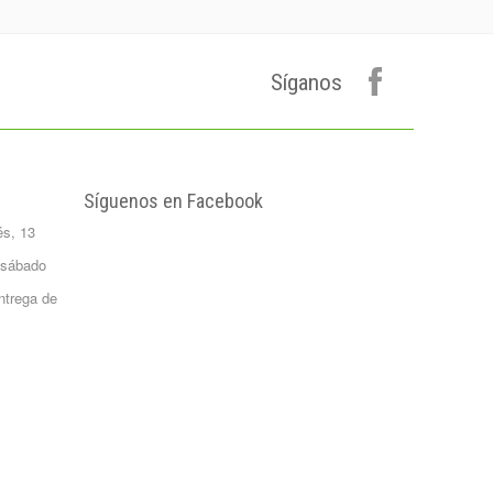
Plátano de
canarias 500 gr.
Formato 0,5
kgrs...
Síganos
1,50 €
Agua Mineral
Natural Bezoya 5
Litros
FORMATO:
Síguenos en Facebook
GARRAFA...
és, 13
2,65 €
Patata Monalisa 1
 sábado
Kilo
ntrega de
Formato 1 kgrs
1,02 €