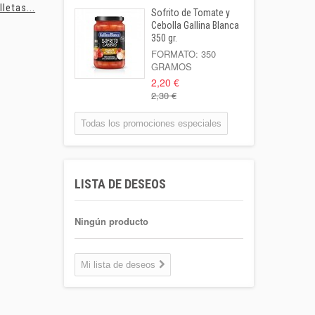
lletas...
Suavizante...
Galletas...
Sofrito de Tomate y
Leche Coaliment
Cebolla Gallina Blanca
Semidesnatada
350 gr.
Botella 1l o...
FORMATO: 350
GRAMOS
1,02 €
2,20 €
2,30 €
Patata Kenebeck 1
Kilo
Todas los promociones especiales
Formato: 1 Kilo
1,95 €
Aigua Coaliment 8
LISTA DE DESEOS
L
Garrafa 8l.
1,30 €
Ningún producto
Coca-cola Light
Lata 33cl
Mi lista de deseos
Lata 33cl
0,75 €