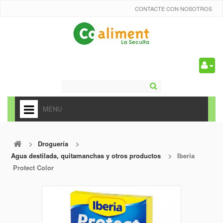
CONTACTE CON NOSOTROS
0
MENU
HOME
>
Droguería
>
+
ALIMENTACIÓN
Agua destilada, quitamanchas y otros productos
>
Iberia
+
Protect Color
FRUTAS Y VEDURAS
+
REFRESCOS
+
CARNICERÍA Y CHARCUTERÍA