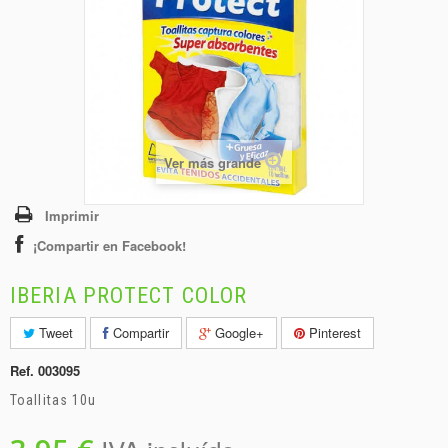
+
BEBIDAS
+
CONGELADOS
+
BODEGA
+
DROGUERÍA
+
Ver más grande
PANADERÍA
Imprimir
¡Compartir en Facebook!
IBERIA PROTECT COLOR
Tweet
Compartir
Google+
Pinterest
Ref.
003095
Toallitas 10u