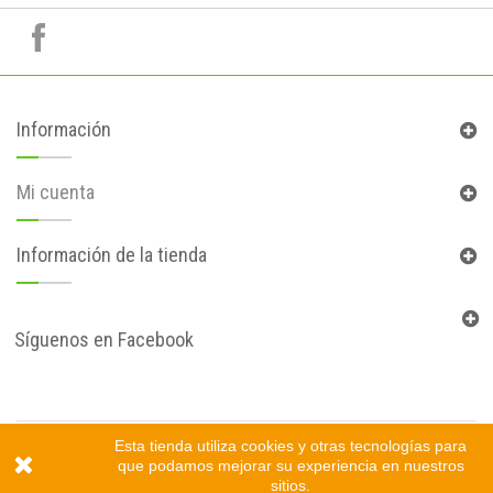
Información
Mi cuenta
Información de la tienda
Síguenos en Facebook
© 2017
Tienda online creada por Gprovincia™
Esta tienda utiliza cookies y otras tecnologías para
que podamos mejorar su experiencia en nuestros
sitios.