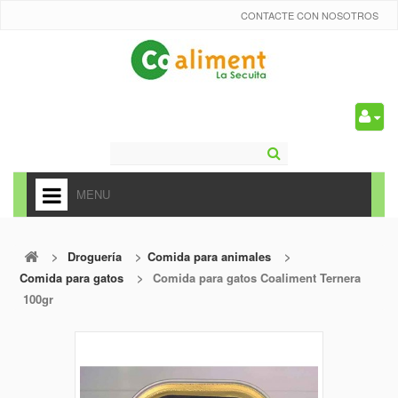
CONTACTE CON NOSOTROS
0
MENU
HOME
>
Droguería
>
Comida para animales
>
+
ALIMENTACIÓN
Comida para gatos
>
Comida para gatos Coaliment Ternera
+
100gr
FRUTAS Y VEDURAS
+
REFRESCOS
+
CARNICERÍA Y CHARCUTERÍA