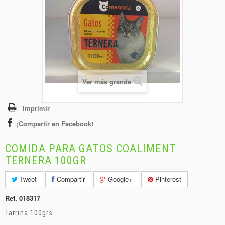
+
BEBIDAS
+
CONGELADOS
+
BODEGA
+
DROGUERÍA
+
Ver más grande
PANADERÍA
Imprimir
¡Compartir en Facebook!
COMIDA PARA GATOS COALIMENT
TERNERA 100GR
Tweet
Compartir
Google+
Pinterest
Ref.
018317
Tarrina 100grs