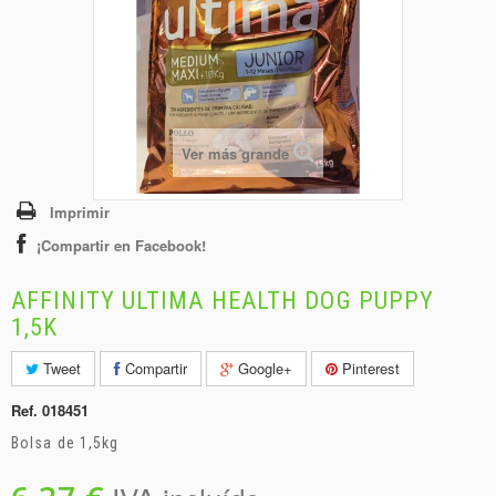
+
BEBIDAS
+
CONGELADOS
+
BODEGA
+
DROGUERÍA
Ver más grande
+
PANADERÍA
Imprimir
¡Compartir en Facebook!
AFFINITY ULTIMA HEALTH DOG PUPPY
1,5K
Tweet
Compartir
Google+
Pinterest
Ref.
018451
Bolsa de 1,5kg