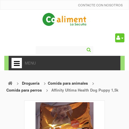
CONTACTE CON NOSOTROS
0
MENU
HOME
>
Droguería
>
Comida para animales
>
+
ALIMENTACIÓN
Comida para perros
>
Affinity Ultima Health Dog Puppy 1,5k
+
FRUTAS Y VEDURAS
+
REFRESCOS
+
CARNICERÍA Y CHARCUTERÍA