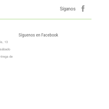
Formato 0,5
kgrs...
Síganos
1,50 €
Agua Mineral
Natural Bezoya 5
Litros
FORMATO:
Síguenos en Facebook
GARRAFA...
és, 13
2,65 €
Patata Monalisa 1
 sábado
Kilo
ntrega de
Formato 1 kgrs
1,02 €