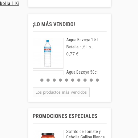
bolla 1 Kilo
Kiwis Extra...
Patatas...
¡LO MÁS VENDIDO!
Aigua Bezoya 1.5 L
Botella 1,5 l o...
0,77 €
Agua Bezoya 50cl.
FORMATO:
BOTELLA...
0,55 €
Los productos más vendidos
Coca-cola Lata
33cl
PROMOCIONES ESPECIALES
Lata 33cl
1,00 €
Sofrito de Tomate y
Leche Coaliment
Cebolla Gallina Blanca