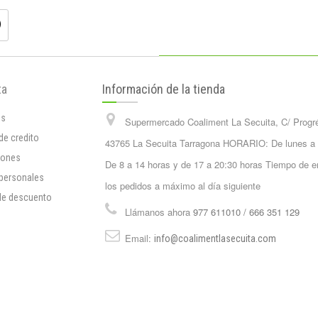
ta
Información de la tienda
os
Supermercado Coaliment La Secuita, C/ Progr
de credito
43765 La Secuita Tarragona HORARIO: De lunes a
iones
De 8 a 14 horas y de 17 a 20:30 horas Tiempo de e
 personales
los pedidos a máximo al día siguiente
de descuento
Llámanos ahora
977 611010 / 666 351 129
Email:
info@coalimentlasecuita.com