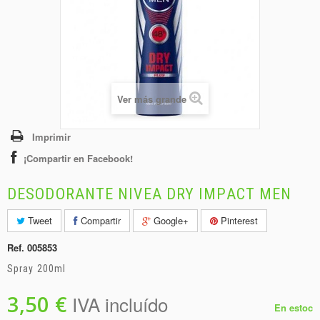
+
BEBIDAS
+
CONGELADOS
+
BODEGA
+
DROGUERÍA
Ver más grande
+
PANADERÍA
Imprimir
¡Compartir en Facebook!
DESODORANTE NIVEA DRY IMPACT MEN
Tweet
Compartir
Google+
Pinterest
Ref.
005853
Spray 200ml
3,50 €
IVA incluído
En estoc