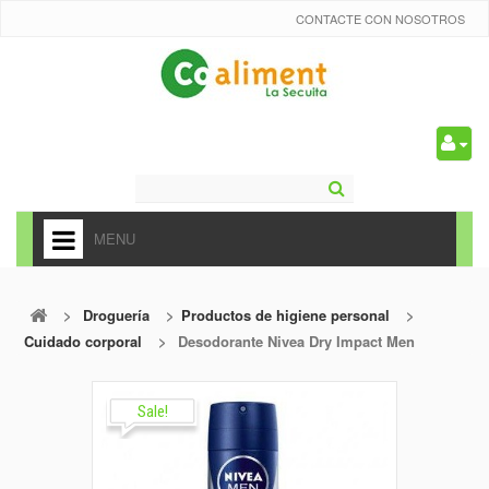
CONTACTE CON NOSOTROS
0
MENU
HOME
>
Droguería
>
Productos de higiene personal
>
+
ALIMENTACIÓN
Cuidado corporal
>
Desodorante Nivea Dry Impact Men
+
FRUTAS Y VEDURAS
+
Sale!
REFRESCOS
+
CARNICERÍA Y CHARCUTERÍA