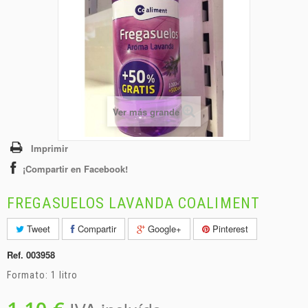
+
BEBIDAS
+
CONGELADOS
+
BODEGA
+
DROGUERÍA
+
Ver más grande
PANADERÍA
Imprimir
¡Compartir en Facebook!
FREGASUELOS LAVANDA COALIMENT
Tweet
Compartir
Google+
Pinterest
Ref.
003958
Formato: 1 litro