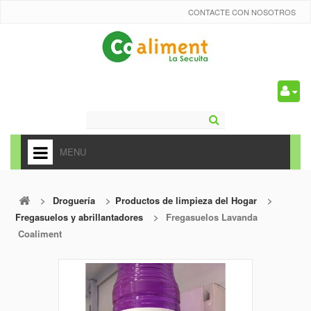
CONTACTE CON NOSOTROS
0
MENU
HOME
>
Droguería
>
Productos de limpieza del Hogar
>
+
ALIMENTACIÓN
Fregasuelos y abrillantadores
>
Fregasuelos Lavanda
+
Coaliment
FRUTAS Y VEDURAS
+
REFRESCOS
+
CARNICERÍA Y CHARCUTERÍA