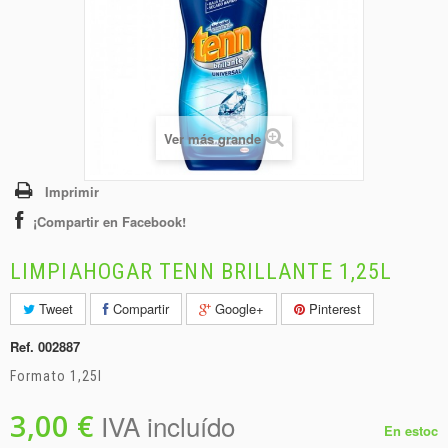
+
BEBIDAS
+
CONGELADOS
+
BODEGA
+
DROGUERÍA
Ver más grande
+
PANADERÍA
Imprimir
¡Compartir en Facebook!
LIMPIAHOGAR TENN BRILLANTE 1,25L
Tweet
Compartir
Google+
Pinterest
Ref.
002887
Formato 1,25l
3,00 €
IVA incluído
En estoc