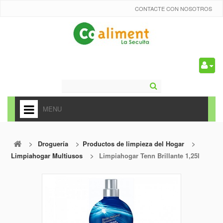
CONTACTE CON NOSOTROS
0
MENU
HOME
>
Droguería
>
Productos de limpieza del Hogar
>
+
ALIMENTACIÓN
Limpiahogar Multiusos
>
Limpiahogar Tenn Brillante 1,25l
+
FRUTAS Y VEDURAS
+
REFRESCOS
+
CARNICERÍA Y CHARCUTERÍA