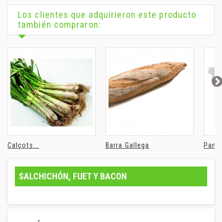
Los clientes que adquirieron este producto
también compraron:
Calçots...
Barra Gallega
Pance
SALCHICHÓN, FUET Y BACON