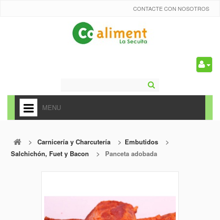
CONTACTE CON NOSOTROS
0
MENU
HOME
>
Carnicería y Charcutería
>
Embutidos
>
+
ALIMENTACIÓN
Salchichón, Fuet y Bacon
>
Panceta adobada
+
FRUTAS Y VEDURAS
+
REFRESCOS
+
CARNICERÍA Y CHARCUTERÍA