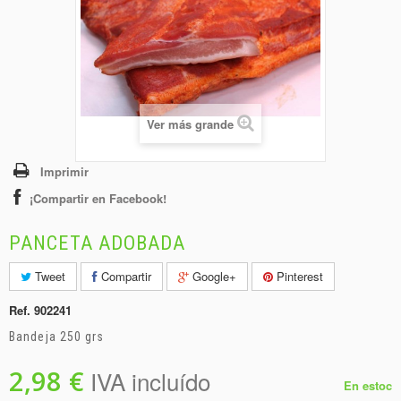
+
BEBIDAS
+
CONGELADOS
+
BODEGA
+
DROGUERÍA
Ver más grande
+
PANADERÍA
Imprimir
¡Compartir en Facebook!
PANCETA ADOBADA
Tweet
Compartir
Google+
Pinterest
Ref.
902241
Bandeja 250 grs
2,98 €
IVA incluído
En estoc