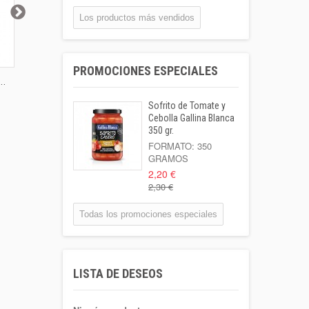
BOTELLA...
0,55 €
Los productos más vendidos
Coca-cola Lata
33cl
PROMOCIONES ESPECIALES
Lata 33cl
..
Jamón Dulce
Caldo G. Blanca
Avellana
1,00 €
Lonchas...
Pollo...
Garrapinya
Sofrito de Tomate y
Leche Coaliment
Cebolla Gallina Blanca
Semidesnatada
350 gr.
Botella 1l o...
FORMATO: 350
GRAMOS
1,02 €
2,20 €
2,30 €
Patata Kenebeck 1
Kilo
Todas los promociones especiales
Formato: 1 Kilo
1,95 €
Aigua Coaliment 8
LISTA DE DESEOS
L
Garrafa 8l.
1,30 €