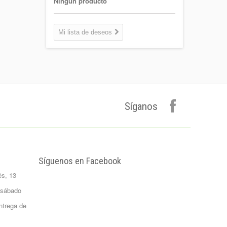
Ningún producto
Coca-cola Light
Lata 33cl
Mi lista de deseos
Lata 33cl
0,75 €
Plátano de
canarias 500 gr.
Formato 0,5
kgrs...
Síganos
1,50 €
Agua Mineral
Natural Bezoya 5
Litros
FORMATO:
Síguenos en Facebook
GARRAFA...
és, 13
2,65 €
Patata Monalisa 1
 sábado
Kilo
ntrega de
Formato 1 kgrs
1,02 €