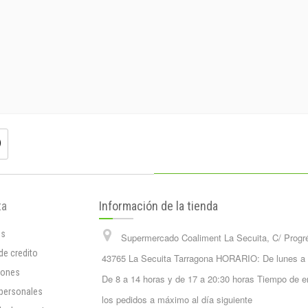
ta
Información de la tienda
os
Supermercado Coaliment La Secuita, C/ Progr
de credito
43765 La Secuita Tarragona HORARIO: De lunes a
iones
De 8 a 14 horas y de 17 a 20:30 horas Tiempo de e
 personales
los pedidos a máximo al día siguiente