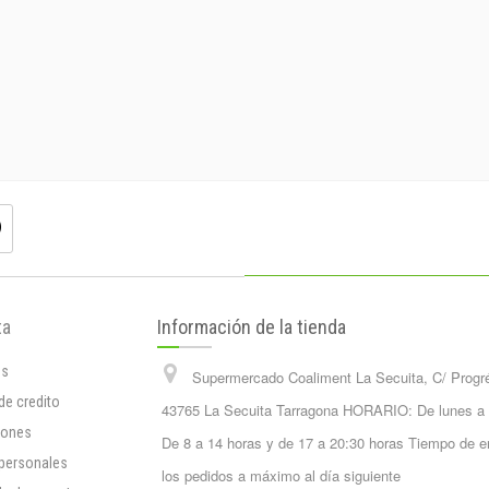
ta
Información de la tienda
os
Supermercado Coaliment La Secuita, C/ Progr
de credito
43765 La Secuita Tarragona HORARIO: De lunes a
iones
De 8 a 14 horas y de 17 a 20:30 horas Tiempo de e
 personales
los pedidos a máximo al día siguiente