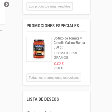
BOTELLA...
0,55 €
Los productos más vendidos
Coca-cola Lata
33cl
PROMOCIONES ESPECIALES
Lata 33cl
..
Jamón Dulce
Caldo G. Blanca
Avellana
1,00 €
Lonchas...
Pollo...
Garrapinya
Sofrito de Tomate y
Leche Coaliment
Cebolla Gallina Blanca
Semidesnatada
350 gr.
Botella 1l o...
FORMATO: 350
GRAMOS
1,02 €
2,20 €
2,30 €
Patata Kenebeck 1
Kilo
Todas los promociones especiales
Formato: 1 Kilo
1,95 €
Aigua Coaliment 8
LISTA DE DESEOS
L
Garrafa 8l.
1,30 €