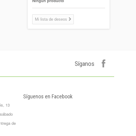
Ningún producto
Coca-cola Light
Lata 33cl
Mi lista de deseos
Lata 33cl
0,75 €
Plátano de
canarias 500 gr.
Formato 0,5
kgrs...
Síganos
1,50 €
Agua Mineral
Natural Bezoya 5
Litros
FORMATO:
Síguenos en Facebook
GARRAFA...
és, 13
2,65 €
Patata Monalisa 1
 sábado
Kilo
ntrega de
Formato 1 kgrs
1,02 €