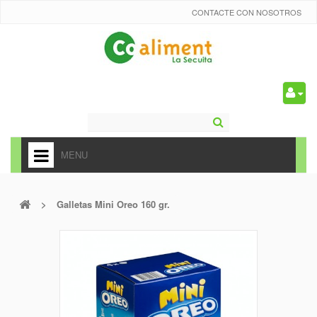
CONTACTE CON NOSOTROS
0
MENU
HOME
>
Galletas Mini Oreo 160 gr.
+
ALIMENTACIÓN
+
FRUTAS Y VEDURAS
+
REFRESCOS
+
CARNICERÍA Y CHARCUTERÍA