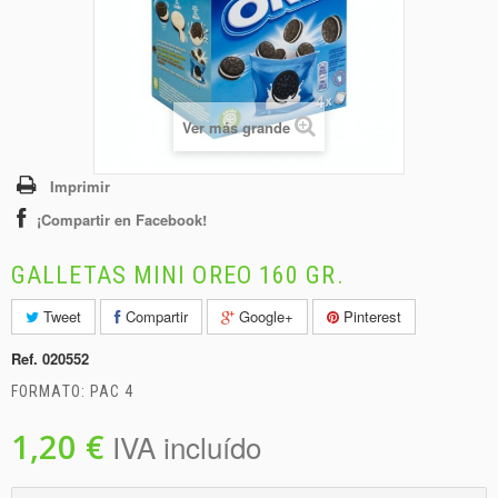
+
BEBIDAS
+
CONGELADOS
+
BODEGA
Ver más grande
+
DROGUERÍA
+
PANADERÍA
Imprimir
¡Compartir en Facebook!
GALLETAS MINI OREO 160 GR.
Tweet
Compartir
Google+
Pinterest
Ref.
020552
FORMATO: PAC 4
1,20 €
IVA incluído