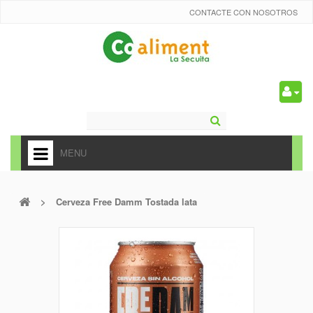
CONTACTE CON NOSOTROS
0
MENU
HOME
>
Cerveza Free Damm Tostada lata
+
ALIMENTACIÓN
+
FRUTAS Y VEDURAS
+
REFRESCOS
+
CARNICERÍA Y CHARCUTERÍA