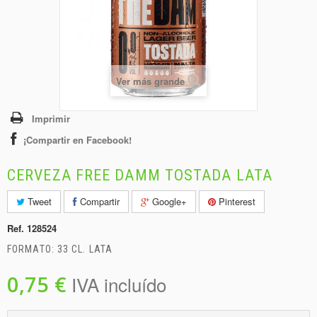
+
BEBIDAS
+
CONGELADOS
+
BODEGA
Ver más grande
+
DROGUERÍA
+
PANADERÍA
Imprimir
¡Compartir en Facebook!
CERVEZA FREE DAMM TOSTADA LATA
Tweet
Compartir
Google+
Pinterest
Ref.
128524
FORMATO: 33 CL. LATA
0,75 €
IVA incluído