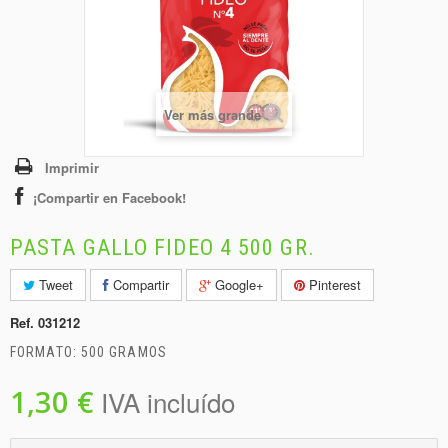
+
BEBIDAS
+
CONGELADOS
+
BODEGA
Ver más grande
+
DROGUERÍA
+
PANADERÍA
Imprimir
¡Compartir en Facebook!
PASTA GALLO FIDEO 4 500 GR.
Tweet
Compartir
Google+
Pinterest
Ref.
031212
FORMATO: 500 GRAMOS
1,30 €
IVA incluído