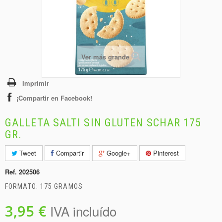
+
BEBIDAS
+
CONGELADOS
+
BODEGA
Ver más grande
+
DROGUERÍA
+
PANADERÍA
Imprimir
¡Compartir en Facebook!
GALLETA SALTI SIN GLUTEN SCHAR 175
GR.
Tweet
Compartir
Google+
Pinterest
Ref.
202506
FORMATO: 175 GRAMOS
3,95 €
IVA incluído