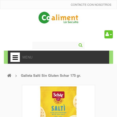
CONTACTE CON NOSOTROS
0
MENU
HOME
>
Galleta Salti Sin Gluten Schar 175 gr.
+
ALIMENTACIÓN
+
FRUTAS Y VEDURAS
+
REFRESCOS
+
CARNICERÍA Y CHARCUTERÍA