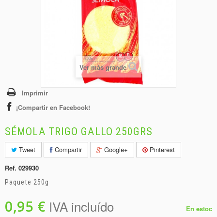
+
BEBIDAS
+
CONGELADOS
+
BODEGA
+
DROGUERÍA
Ver más grande
+
PANADERÍA
Imprimir
¡Compartir en Facebook!
SÉMOLA TRIGO GALLO 250GRS
Tweet
Compartir
Google+
Pinterest
Ref.
029930
Paquete 250g
0,95 €
IVA incluído
En estoc