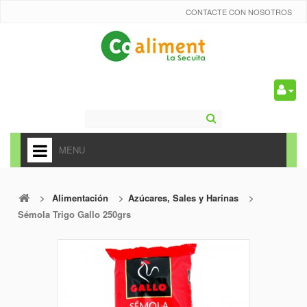
CONTACTE CON NOSOTROS
0
MENU
HOME
>
Alimentación
>
Azúcares, Sales y Harinas
>
+
ALIMENTACIÓN
Sémola Trigo Gallo 250grs
+
FRUTAS Y VEDURAS
+
REFRESCOS
+
CARNICERÍA Y CHARCUTERÍA