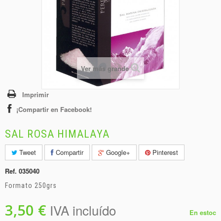
+
BEBIDAS
+
CONGELADOS
+
BODEGA
+
DROGUERÍA
Ver más grande
+
PANADERÍA
Imprimir
¡Compartir en Facebook!
SAL ROSA HIMALAYA
Tweet
Compartir
Google+
Pinterest
Ref.
035040
Formato 250grs
3,50 €
IVA incluído
En estoc