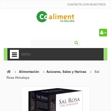
CONTACTE CON NOSOTROS
0
MENU
HOME
>
Alimentación
>
Azúcares, Sales y Harinas
>
Sal
+
ALIMENTACIÓN
Rosa Himalaya
+
FRUTAS Y VEDURAS
+
REFRESCOS
+
CARNICERÍA Y CHARCUTERÍA