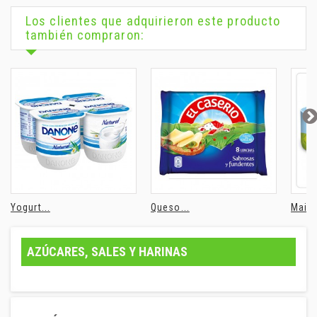
Los clientes que adquirieron este producto
también compraron:
Yogurt...
Queso...
Maiz 
AZÚCARES, SALES Y HARINAS