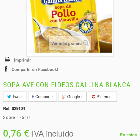
+
BEBIDAS
+
CONGELADOS
+
BODEGA
+
DROGUERÍA
Ver más grande
+
PANADERÍA
Imprimir
¡Compartir en Facebook!
SOPA AVE CON FIDEOS GALLINA BLANCA
Tweet
Compartir
Google+
Pinterest
Ref.
029104
Sobre 125grs
0,76 €
IVA incluído
En estoc