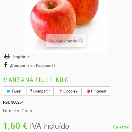
+
BEBIDAS
+
CONGELADOS
+
BODEGA
+
DROGUERÍA
Ver más grande
+
PANADERÍA
Imprimir
¡Compartir en Facebook!
MANZANA FUJI 1 KILO
Tweet
Compartir
Google+
Pinterest
Ref.
900254
Formato: 1 kilo
1,60 €
IVA incluído
En estoc