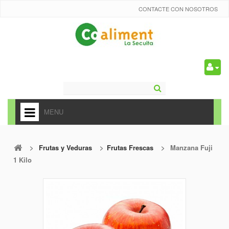
CONTACTE CON NOSOTROS
0
MENU
HOME
>
Frutas y Veduras
>
Frutas Frescas
>
Manzana Fuji
+
ALIMENTACIÓN
1 Kilo
+
FRUTAS Y VEDURAS
+
REFRESCOS
+
CARNICERÍA Y CHARCUTERÍA